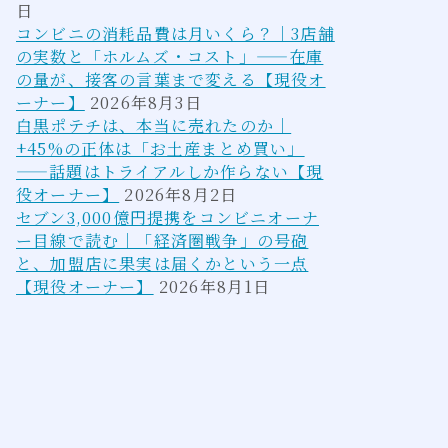
日
コンビニの消耗品費は月いくら？｜3店舗
の実数と「ホルムズ・コスト」——在庫
の量が、接客の言葉まで変える【現役オ
ーナー】
2026年8月3日
白黒ポテチは、本当に売れたのか｜
+45%の正体は「お土産まとめ買い」
——話題はトライアルしか作らない【現
役オーナー】
2026年8月2日
セブン3,000億円提携をコンビニオーナ
ー目線で読む｜「経済圏戦争」の号砲
と、加盟店に果実は届くかという一点
【現役オーナー】
2026年8月1日