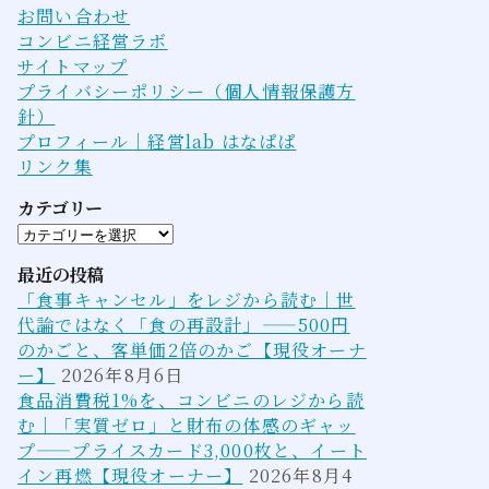
お問い合わせ
コンビニ経営ラボ
サイトマップ
プライバシーポリシー（個人情報保護方
針）
プロフィール｜経営lab はなぱぱ
リンク集
カテゴリー
カ
テ
最近の投稿
ゴ
「食事キャンセル」をレジから読む｜世
リ
代論ではなく「食の再設計」——500円
ー
のかごと、客単価2倍のかご【現役オーナ
ー】
2026年8月6日
食品消費税1%を、コンビニのレジから読
む｜「実質ゼロ」と財布の体感のギャッ
プ——プライスカード3,000枚と、イート
イン再燃【現役オーナー】
2026年8月4