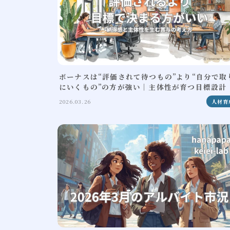
ボーナスは“評価されて待つもの”より“自分で取
にいくもの”の方が強い｜主体性が育つ目標設計
2026.03.26
人材育