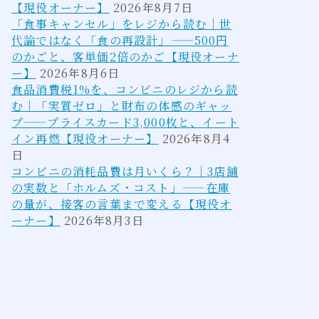
【現役オーナー】
2026年8月7日
「食事キャンセル」をレジから読む｜世
代論ではなく「食の再設計」——500円
のかごと、客単価2倍のかご【現役オーナ
ー】
2026年8月6日
食品消費税1%を、コンビニのレジから読
む｜「実質ゼロ」と財布の体感のギャッ
プ——プライスカード3,000枚と、イート
イン再燃【現役オーナー】
2026年8月4
日
コンビニの消耗品費は月いくら？｜3店舗
の実数と「ホルムズ・コスト」——在庫
の量が、接客の言葉まで変える【現役オ
ーナー】
2026年8月3日