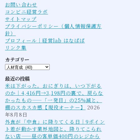
お問い合わせ
コンビニ経営ラボ
サイトマップ
プライバシーポリシー（個人情報保護方
針）
プロフィール｜経営lab はなぱぱ
リンク集
カテゴリー
カ
テ
最近の投稿
ゴ
米は下がった。おにぎりは、いつ下がる
リ
のか｜4,416円→3,198円の裏で、戻らな
ー
かったもの——「一発目」の25%減と、
棚のスカスカ感【現役オーナー】
2026
年8月8日
外食が「中食」に降りてくる日｜9ポイン
ト差が動かす業界地図と、降りてこられ
ない店——昼の客単価400円のレジから