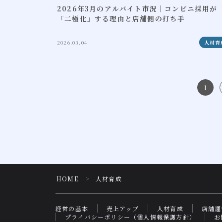
2026年3月のアルバイト市況｜コンビニ採用が
「二極化」する理由と店舗側の打ち手
2026.03.04
人材育
1
HOME
人材育成
＞
経営の基本
売上アップ
人材育成
店舗運
プライバシーポリシー（個人情報保護方針）
お