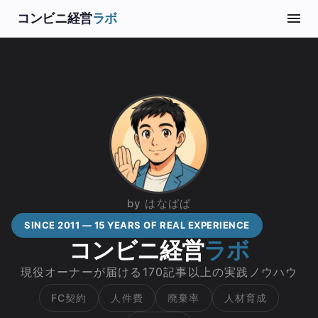
コンビニ経営
ラボ
by はなぱぱ
SINCE 2011 — 15 YEARS OF REAL EXPERIENCE
コンビニ経営
ラボ
現役オーナーが届ける170記事以上の実践ノウハウ
FC契約
人件費
廃棄率
人材育成