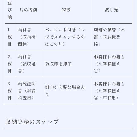
並
び
片の名前
特徴
渡し先
順
1
納付書
バーコード付き
（レ
店舗で保管
（本
枚
（収納機
ジでスキャンするの
部・収納機関
目
関控）
はこの片）
控）
2
納付書
お客様にお渡し
枚
（領収証
領収印を押印
（お客様控え
目
書）
①）
3
納税証明
お客様にお渡し
割印が必要な場合あ
枚
書（継続
（お客様控え
り
目
検査用）
②・車検用）
収納実務のステップ