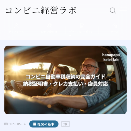
コンビニ経営ラボ
Follow Me
MENU
プロフィール
お問い合わせ
プライバシーポリシ
ホーム
ー
経営の基本
売上アップ
人材育成
店舗運営
現場エピソード
プロフィール
2026.05.14
経営の基本
PR
プライバシーポリシー（個人情報保護方針）