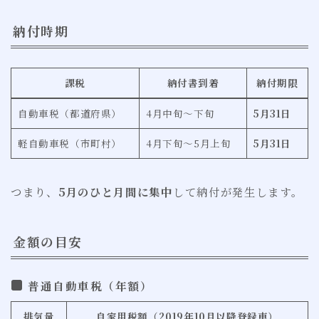
納付時期
課税
納付書到着
納付期限
自動車税（都道府県）
4月中旬〜下旬
5月31日
軽自動車税（市町村）
4月下旬〜5月上旬
5月31日
つまり、
5月のひと月間に集中
して納付が発生します。
金額の目安
普通自動車税（年額）
排気量
自家用税額（2019年10月以降登録車）