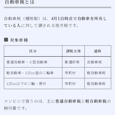
自動車税とは
自動車税（種別割）は、
4月1日時点で自動車を所有し
ている人
に対して課される地方税です。
対象車種
区分
課税主体
通称
普通自動車・小型自動車
都道府県
自動車税
軽自動車・125cc超の二輪車
市町村
軽自動車税
125cc以下の二輪・原付
市町村
軽自動車税
コンビニで扱うのは、主に
普通自動車税
と
軽自動車税
の
納付書です。