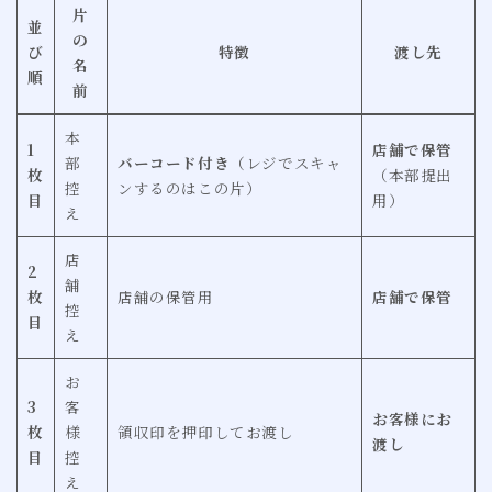
片
並
の
び
特徴
渡し先
名
順
前
本
1
店舗で保管
部
バーコード付き
（レジでスキャ
枚
（本部提出
控
ンするのはこの片）
目
用）
え
店
2
舗
枚
店舗の保管用
店舗で保管
控
目
え
お
3
客
お客様にお
枚
様
領収印を押印してお渡し
渡し
目
控
え