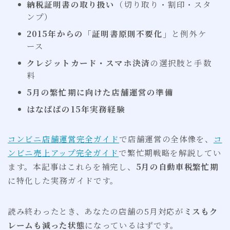
納税証明書の取り扱い
（切り取り・割印・スタ
ンプ）
2015年からの「証明書原則不要化」
と例外ケ
ース
クレジットカード・スマホ決済
の選択肢と手数
料
5月の繁忙期に向けた店舗運営の準備
はなぱぱの15年実務経験
コンビニ店舗運営完全ガイド
で店舗運営の全体像を、
コ
ンビニ売上アップ完全ガイド
で繁忙期戦略を解説してい
ます。本記事はこれらを補完し、
5月の自動車税繁忙期
に特化した実務ガイドです。
読み終わったとき、あなたの店舗の5月対応が
ミスもク
レームも減った状態
になっているはずです。