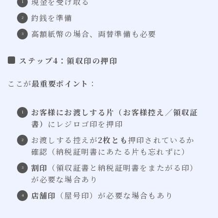
現金を受け取る
釣銭を準備
高額紙幣の場合、両替準備も必要
ステップ4：領収印の押印
ここが
最重要ポイント
：
お客様にお渡しする片（お客様控え／領収証
書）
にレジロゴ印を押印
お渡しする控えが
2枚とも
押印されているか
確認（納税証明書にあたる片も忘れずに）
割印
（領収証書と納税証明書をまたがる印）
が必要な場合あり
店舗印
（屋号印）が必要な場合もあり