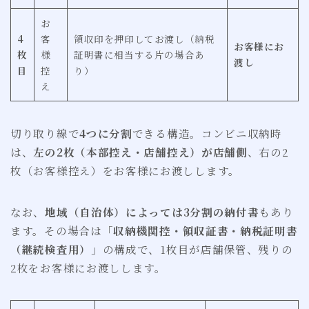
お
4
客
領収印を押印してお渡し（納税
お客様にお
枚
様
証明書に相当する片の場合あ
渡し
目
控
り）
え
切り取り線で
4つに分割
できる構造。コンビニ収納時
は、
左の2枚（本部控え・店舗控え）が店舗側
、右の2
枚（お客様控え）をお客様にお渡しします。
なお、
地域（自治体）によっては3分割の納付書
もあり
ます。その場合は「
収納機関控・領収証書・納税証明書
（継続検査用）
」の構成で、1枚目が店舗保管、残りの
2枚をお客様にお渡しします。