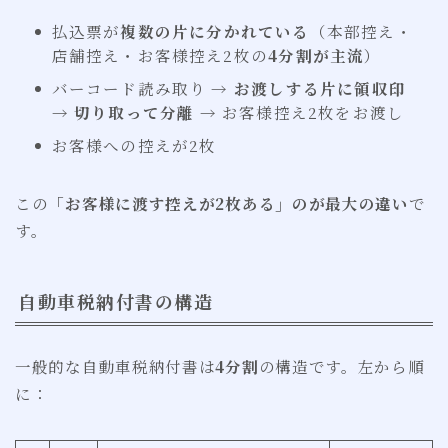
払込票が
複数の片に分かれている
（本部控え・
店舗控え・お客様控え2枚の
4分割が主流
）
バーコード読み取り →
お渡しする片に領収印
→
切り取って分離
→ お客様控え2枚をお渡し
お客様への控えが2枚
この
「お客様に渡す控えが2枚ある」のが最大の違い
で
す。
自動車税納付書の構造
一般的な自動車税納付書は
4分割
の構造です。左から順
に：