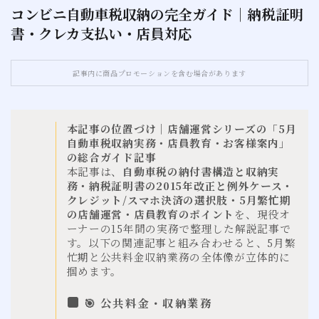
コンビニ自動車税収納の完全ガイド｜納税証明
書・クレカ支払い・店員対応
お問い合わせ
サイトマップ
記事内に商品プロモーションを含む場合があります
本記事の位置づけ｜店舗運営シリーズの「5月
自動車税収納実務・店員教育・お客様案内」
の総合ガイド記事
本記事は、
自動車税の納付書構造と収納実
務・納税証明書の2015年改正と例外ケース・
クレジット/スマホ決済の選択肢・5月繁忙期
の店舗運営・店員教育のポイント
を、現役オ
ーナーの15年間の実務で整理した解説記事で
す。以下の関連記事と組み合わせると、5月繁
忙期と公共料金収納業務の全体像が立体的に
掴めます。
🎯 公共料金・収納業務