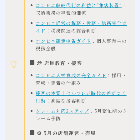
コンビニ収納代行の利益と”集客装置”
：
収納業務の経営的価値
コンビニ経営の税務・労務・法務完全ガ
イド
：税務関連の総合判断
コンビニ確定申告ガイド
：個人事業主の
税務全般
💭 店員教育・接客
コンビニ人材育成の完全ガイド
：採用・
育成・定着の仕組み
接客の本質｜セルフレジ時代の差がつく
行動
：高度な接客判断
クレーム対応3ステップ
：5月繁忙期のク
レーム予防
⚙ 5月の店舗運営・売場