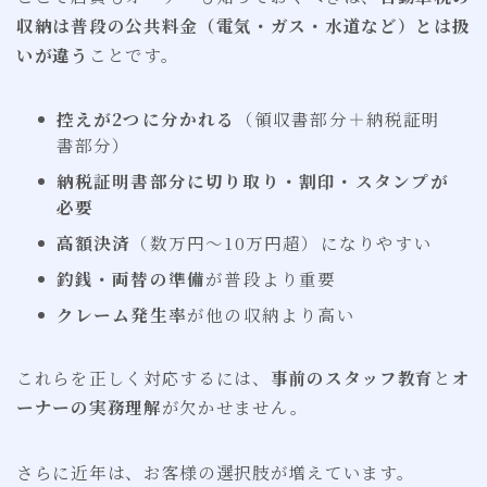
収納は普段の公共料金（電気・ガス・水道など）とは扱
いが違う
ことです。
控えが2つに分かれる
（領収書部分＋納税証明
書部分）
納税証明書部分に切り取り・割印・スタンプが
必要
高額決済
（数万円〜10万円超）になりやすい
釣銭・両替の準備
が普段より重要
クレーム発生率
が他の収納より高い
これらを正しく対応するには、
事前のスタッフ教育
と
オ
ーナーの実務理解
が欠かせません。
さらに近年は、お客様の選択肢が増えています。