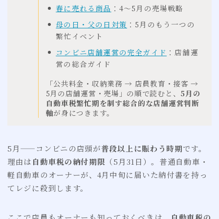
春に売れる商品
：4〜5月の売場戦略
母の日・父の日対策
：5月のもう一つの
繁忙イベント
コンビニ店舗運営の完全ガイド
：店舗運
営の総合ガイド
「公共料金・収納業務 → 店員教育・接客 →
5月の店舗運営・売場」の順で読むと、
5月の
自動車税繁忙期を制す総合的な店舗運営判断
軸
が身につきます。
5月——コンビニの店頭が
普段以上に賑わう時期
です。
理由は
自動車税の納付期限
（5月31日）。普通自動車・
軽自動車のオーナーが、4月中旬に届いた納付書を持っ
てレジに殺到します。
ここで店員もオーナーも知っておくべきは、
自動車税の