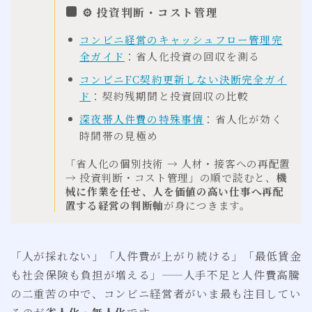
⚙ 投資判断・コスト管理
コンビニ経営のキャッシュフロー管理完
全ガイド
：省人化投資の回収を測る
コンビニFC契約更新しない決断完全ガイ
ド
：契約残期間と投資回収の比較
深夜帯人件費の特殊事情
：省人化が効く
時間帯の見極め
「省人化の個別技術 → 人材・接客への再配置
→ 投資判断・コスト管理」の順で読むと、
機
械に作業を任せ、人を価値の高い仕事へ再配
置する経営の判断軸
が身につきます。
「人が採れない」「人件費が上がり続ける」「最低賃金
も社会保険も負担が増える」——人手不足と人件費高騰
の二重苦の中で、コンビニ経営者がいま最も注目してい