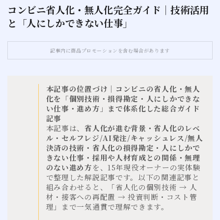
コンビニ省人化・無人化完全ガイド｜技術活用
と「人にしかできない仕事」
お問い合わせ
サイトマップ
記事内に商品プロモーションを含む場合があります
本記事の位置づけ｜コンビニの省人化・無人
化を「個別技術・損得勘定・人にしかできな
い仕事・進め方」まで体系化した総合ガイド
記事
本記事は、
省人化が進む背景・省人化のレベ
ル・セルフレジ/AI発注/キャッシュレス/無人
決済の技術・省人化の損得勘定・人にしかで
きない仕事・採用や人材育成との関係・無理
のない進め方
を、15年現役オーナーの実体験
で整理した解説記事です。以下の関連記事と
組み合わせると、「省人化の個別技術 → 人
材・接客への再配置 → 投資判断・コスト管
理」まで一気通貫で理解できます。