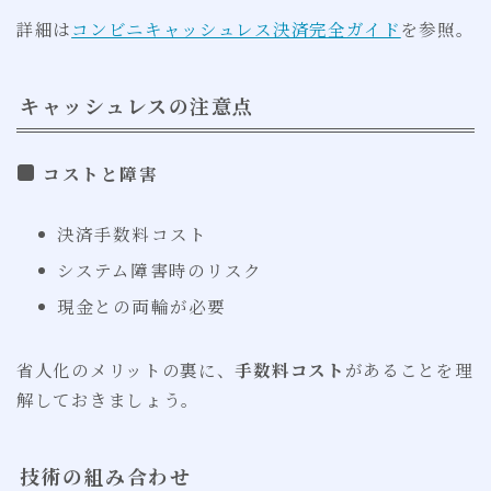
詳細は
コンビニキャッシュレス決済完全ガイド
を参照。
キャッシュレスの注意点
コストと障害
決済手数料コスト
システム障害時のリスク
現金との両輪が必要
省人化のメリットの裏に、
手数料コスト
があることを理
解しておきましょう。
技術の組み合わせ