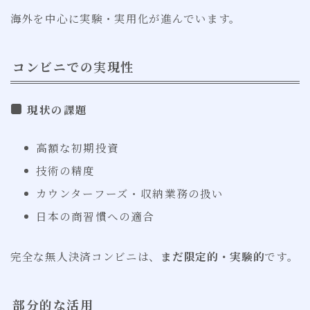
海外を中心に実験・実用化が進んでいます。
コンビニでの実現性
現状の課題
高額な初期投資
技術の精度
カウンターフーズ・収納業務の扱い
日本の商習慣への適合
完全な無人決済コンビニは、
まだ限定的・実験的
です。
部分的な活用