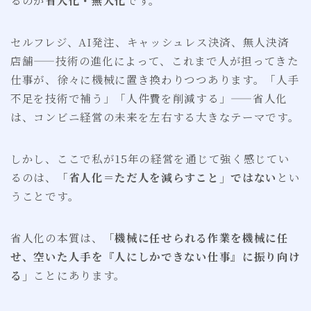
るのが
省人化・無人化
です。
セルフレジ、AI発注、キャッシュレス決済、無人決済
店舗——技術の進化によって、これまで人が担ってきた
仕事が、徐々に機械に置き換わりつつあります。「人手
不足を技術で補う」「人件費を削減する」——省人化
は、コンビニ経営の未来を左右する大きなテーマです。
しかし、ここで私が15年の経営を通じて強く感じてい
るのは、
「省人化＝ただ人を減らすこと」ではない
とい
うことです。
省人化の本質は、
「機械に任せられる作業を機械に任
せ、空いた人手を『人にしかできない仕事』に振り向け
る」
ことにあります。