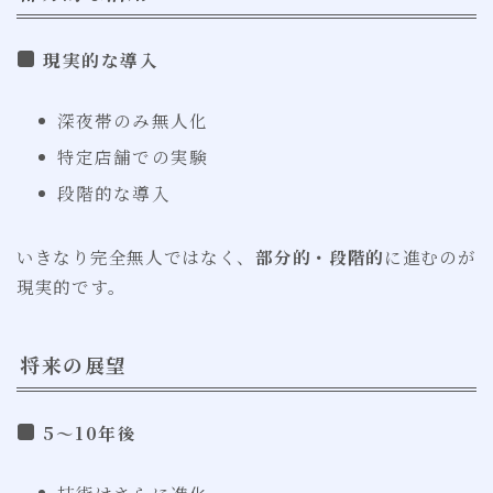
現実的な導入
深夜帯のみ無人化
特定店舗での実験
段階的な導入
いきなり完全無人ではなく、
部分的・段階的
に進むのが
現実的です。
将来の展望
5〜10年後
技術はさらに進化