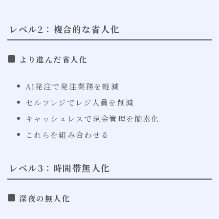
レベル2：複合的な省人化
より進んだ省人化
AI発注で発注業務を軽減
セルフレジでレジ人員を削減
キャッシュレスで現金管理を簡素化
これらを組み合わせる
レベル3：時間帯無人化
深夜の無人化