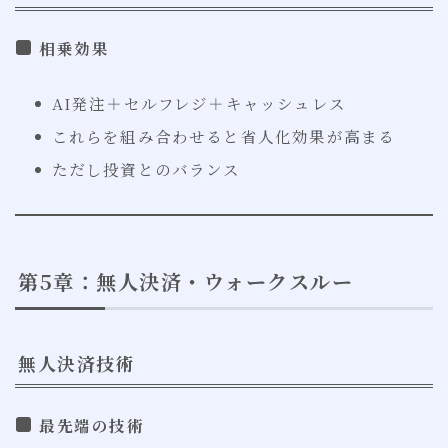
相乗効果
AI発注＋セルフレジ＋キャッシュレス
これらを組み合わせると省人化効果が高まる
ただし投資とのバランス
第5章：無人決済・ウォークスルー
無人決済技術
最先端の技術