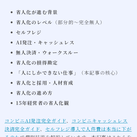
省人化が進む背景
省人化のレベル
（部分的〜完全無人）
セルフレジ
AI発注・キャッシュレス
無人決済・ウォークスルー
省人化の損得勘定
「人にしかできない仕事」
（本記事の核心）
省人化と採用・人材育成
省人化の進め方
15年経営者の省人化観
コンビニAI発注完全ガイド
、
コンビニキャッシュレス
決済完全ガイド
、
セルフレジ導入で人件費は本当に下が