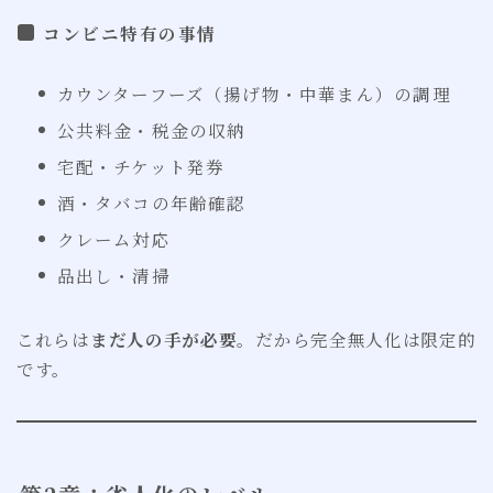
コンビニ特有の事情
カウンターフーズ（揚げ物・中華まん）の調理
公共料金・税金の収納
宅配・チケット発券
酒・タバコの年齢確認
クレーム対応
品出し・清掃
これらは
まだ人の手が必要
。だから完全無人化は限定的
です。