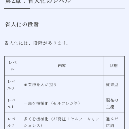
第2章：省人化のレベル
省人化の段階
省人化には、段階があります。
レベ
内容
状態
ル
レベ
全業務を人が担う
従来型
ル0
レベ
現在の
一部を機械化（セルフレジ等）
ル1
主流
レベ
多くを機械化（AI発注＋セルフ＋キャッ
進んだ
ル2
シュレス）
店舗