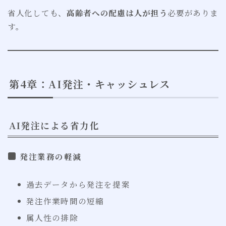
省人化しても、
高齢者への配慮は人が担う
必要がありま
す。
第4章：AI発注・キャッシュレス
AI発注による省力化
発注業務の軽減
過去データから発注を提案
発注作業時間の短縮
属人性の排除