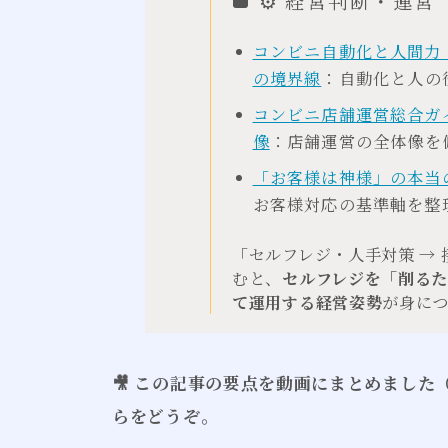
⚙ 経営判断・運営
コンビニ自動化と人間力
の境界線
：自動化と人の
コンビニ店舗運営総合ガ
像
：店舗運営の全体像を
「お客様は神様」の本当
お客様対応の基準軸を整
「セルフレジ・人手対策 → 
むと、
セルフレジを「削る
て運用する経営姿勢
が身に
🎥 この記事の要点を動画にまとめまし
らをどうぞ。