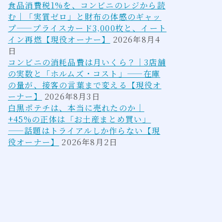
食品消費税1%を、コンビニのレジから読
む｜「実質ゼロ」と財布の体感のギャッ
プ——プライスカード3,000枚と、イート
イン再燃【現役オーナー】
2026年8月4
日
コンビニの消耗品費は月いくら？｜3店舗
の実数と「ホルムズ・コスト」——在庫
の量が、接客の言葉まで変える【現役オ
ーナー】
2026年8月3日
白黒ポテチは、本当に売れたのか｜
+45%の正体は「お土産まとめ買い」
——話題はトライアルしか作らない【現
役オーナー】
2026年8月2日