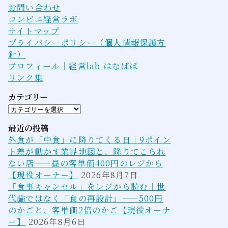
お問い合わせ
コンビニ経営ラボ
サイトマップ
プライバシーポリシー（個人情報保護方
針）
プロフィール｜経営lab はなぱぱ
リンク集
カテゴリー
カ
テ
最近の投稿
ゴ
外食が「中食」に降りてくる日｜9ポイン
リ
ト差が動かす業界地図と、降りてこられ
ー
ない店——昼の客単価400円のレジから
【現役オーナー】
2026年8月7日
「食事キャンセル」をレジから読む｜世
代論ではなく「食の再設計」——500円
のかごと、客単価2倍のかご【現役オーナ
ー】
2026年8月6日