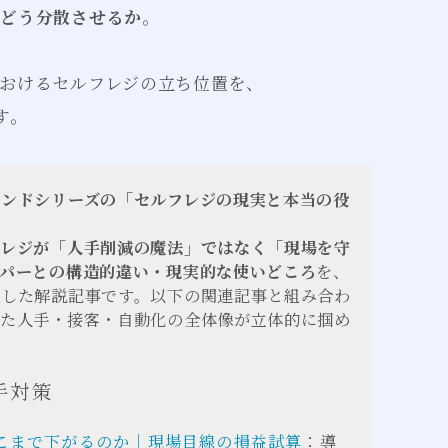
をどう分散させるか
。
おけるセルフレジの立ち位置を、
す。
レンドシリーズの「セルフレジの現実と本当の役
フレジが「人手削減の魔法」ではなく「現場を守
ーパーとの構造的違い・現実的な使いどころ
を、
理した解説記事です。以下の関連記事と組み合わ
した人手・接客・自動化の全体像が立体的に掴め
手対策
こまで下がるのか｜現場目線の損益試算
：導