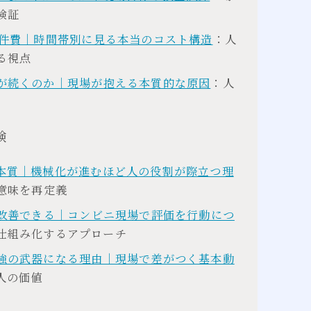
検証
人件費｜時間帯別に見る本当のコスト構造
：人
る視点
が続くのか｜現場が抱える本質的な原因
：人
験
本質｜機械化が進むほど人の役割が際立つ理
意味を再定義
で改善できる｜コンビニ現場で評価を行動につ
仕組み化するアプローチ
強の武器になる理由｜現場で差がつく基本動
人の価値