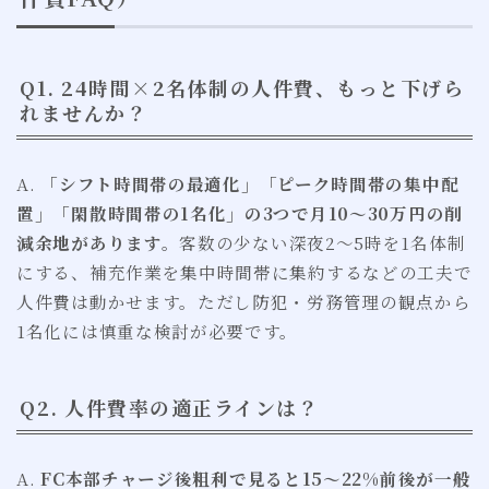
Q1. 24時間×2名体制の人件費、もっと下げら
れませんか？
A.
「シフト時間帯の最適化」「ピーク時間帯の集中配
置」「閑散時間帯の1名化」の3つで月10〜30万円の削
減余地があります。
客数の少ない深夜2〜5時を1名体制
にする、補充作業を集中時間帯に集約するなどの工夫で
人件費は動かせます。ただし防犯・労務管理の観点から
1名化には慎重な検討が必要です。
Q2. 人件費率の適正ラインは？
A.
FC本部チャージ後粗利で見ると15〜22%前後が一般