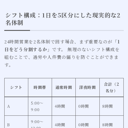
シフト構成：1日を5区分にした現実的な2
名体制
24時間営業を2名体制で回す場合、まず重要なのが
「1
日をどう分割するか」
です。 無理のないシフト構成を
組むことで、過労や人件費の偏りを防ぐことができま
す。
合計（2
シフト
時間帯
通常時間
深夜時間
名分）
5:00〜
A
4時間
0時間
8時間
9:00
9:00〜
B
4時間
0時間
8時間
13:00