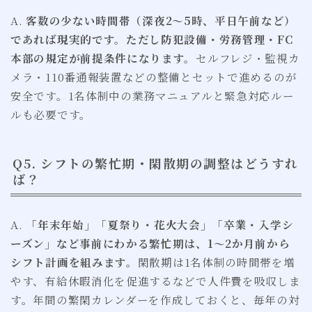
A.
客数の少ない時間帯（深夜2〜5時、平日午前など）
であれば現実的です。ただし防犯設備・労務管理・FC
本部の規定が前提条件になります。
セルフレジ・監視カ
メラ・110番通報装置などの整備とセットで進めるのが
安全です。1名体制中の業務マニュアルと緊急対応ルー
ルも必要です。
Q5. シフトの繁忙期・閑散期の調整はどうすれ
ば？
A.
「年末年始」「夏祭り・花火大会」「卒業・入学シ
ーズン」など事前にわかる繁忙期は、1〜2か月前から
シフト計画を組みます。
閑散期は1名体制の時間帯を増
やす、有給休暇消化を促進するなどで人件費を吸収しま
す。年間の繁閑カレンダーを作成しておくと、毎年の対