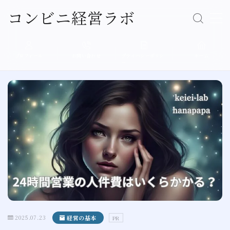
コンビニ経営ラボ
Follow Me
MENU
プロフィール
お問い合わせ
プライバシーポリシ
ホーム
ー
経営の基本
売上アップ
人材育成
店舗運営
現場エピソード
プロフィール
2025.07.23
経営の基本
PR
プライバシーポリシー（個人情報保護方針）