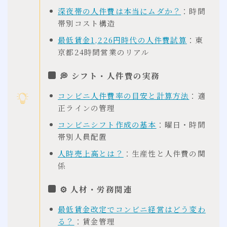
深夜帯の人件費は本当にムダか？
：時間
帯別コスト構造
最低賃金1,226円時代の人件費試算
：東
京都24時間営業のリアル
💭 シフト・人件費の実務
コンビニ人件費率の目安と計算方法
：適
正ラインの管理
コンビニシフト作成の基本
：曜日・時間
帯別人員配置
人時売上高とは？
：生産性と人件費の関
係
⚙ 人材・労務関連
最低賃金改定でコンビニ経営はどう変わ
る？
：賃金管理