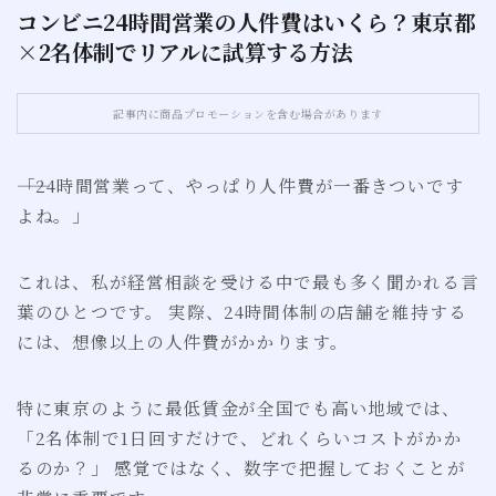
コンビニ24時間営業の人件費はいくら？東京都
×2名体制でリアルに試算する方法
お問い合わせ
サイトマップ
記事内に商品プロモーションを含む場合があります
――「24時間営業って、やっぱり人件費が一番きついです
よね。」
これは、私が経営相談を受ける中で最も多く聞かれる言
葉のひとつです。 実際、24時間体制の店舗を維持する
には、想像以上の人件費がかかります。
特に東京のように最低賃金が全国でも高い地域では、
「2名体制で1日回すだけで、どれくらいコストがかか
るのか？」 感覚ではなく、数字で把握しておくことが