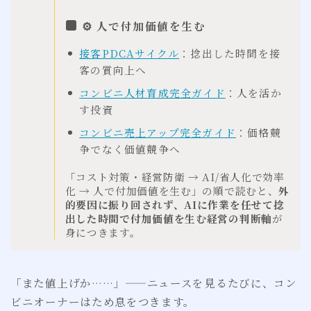
⚙ 人で付加価値を生む
接客PDCAサイクル
：捻出した時間を接
客の質向上へ
コンビニ人材育成完全ガイド
：人を活か
す投資
コンビニ売上アップ完全ガイド
：価格競
争でなく価値競争へ
「コスト対策・経営防衛 → AI/省人化で効率
化 → 人で付加価値を生む」の順で読むと、
外
的要因に振り回されず、AIに作業を任せて捻
出した時間で付加価値を生む経営の判断軸
が
身につきます。
「また値上げか……」——ニュースを見るたびに、コン
ビニオーナーはため息をつきます。