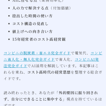
AIに任せる点
（業務効率化）
人の力で解決する点
（付加価値）
捻出した時間の使い方
コスト構造の見直し
値上げへの向き合い方
15年経営者のコスト高経営観
コンビニの脱炭素・省エネ完全ガイド
で電気代、
コンビ
ニ省人化・無人化完全ガイド
で省人化、
コンビニAI発
注完全ガイド
でAI活用を解説しています。本記事はこ
れらを束ね、
コスト高時代の経営思想
を整理する総合ガ
イドです。
読み終わったとき、あなたが
「外的要因に振り回され
ず、自分にできることに集中する」
視点を持てているは
ずです。