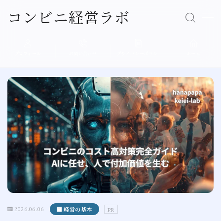
コンビニ経営ラボ
Follow Me
MENU
プロフィール
お問い合わせ
プライバシーポリシ
ホーム
ー
経営の基本
売上アップ
人材育成
店舗運営
現場エピソード
プロフィール
2026.06.06
経営の基本
PR
プライバシーポリシー（個人情報保護方針）