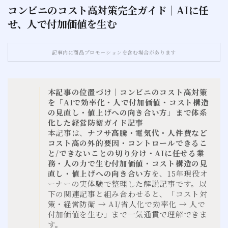
コンビニのコスト高対策完全ガイド｜AIに任
せ、人で付加価値を生む
お問い合わせ
サイトマップ
記事内に商品プロモーションを含む場合があります
本記事の位置づけ｜コンビニのコスト高対策
を「AIで効率化・人で付加価値・コスト構造
の見直し・値上げへの向き合い方」まで体系
化した経営防衛ガイド記事
本記事は、
ナフサ高騰・電気代・人件費など
コスト高の外的要因・コントロールできるこ
と/できないことの切り分け・AIに任せる業
務・人の力で生む付加価値・コスト構造の見
直し・値上げへの向き合い方
を、15年現役オ
ーナーの実体験で整理した解説記事です。以
下の関連記事と組み合わせると、「コスト対
策・経営防衛 → AI/省人化で効率化 → 人で
付加価値を生む」まで一気通貫で理解できま
す。