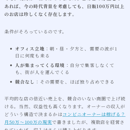
あれば、今の時代背景を考慮しても、日販100万円以上
のお店は珍しくなく存在します
。
条件がそろっているのです。
オフィス立地
：朝・昼・夕方と、需要の波が1
日に何度も来る
人が集まってくる環境
：自分で集客しなくて
も、街が人を運んでくる
競合なし
：その需要を、ほぼ独り占めできる
平均的な店の倍近い売上を、競合のいない商圏で上げ続
ける。当然、収益性も高くなります。オーナーの収入が
どういう構造で決まるかは
コンビニオーナーは稼げる？
月50万〜100万の現実
で書きましたが、複数店を経営さ
れていれば、収入はさらに積み上がります。