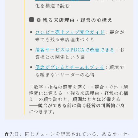
化を構造で読む
⚙ 残る来店理由・経営の心構え
コンビニ売上アップ完全ガイド
：競合が
来ても残る来店理由づくり
接客サービスはPDCAで改善できる
：お
客様との関係という堀
信念がブレるとチームもブレる
：順境で
も緩まないリーダーの心得
「数字・損益の感度を磨く → 競合・立地・環
境変化に備える → 残る来店理由・経営の心構
え」の順で読むと、
順調なときほど備える
——競合ができる前に動く経営の判断軸
が身
につきます。
先日、同じチェーンを経営されている、あるオーナー