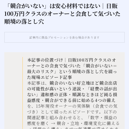
「競合がいない」は安心材料ではない｜日販
100万円クラスのオーナーと会食して気づいた
お問い合わせ
順境の落とし穴
サイトマップ
記事内に商品プロモーションを含む場合があります
本記事の位置づけ｜日販100万円クラスのオ
ーナーとの会食で気づいた「競合がいない＝
最大のリスク」という順境の落とし穴を綴っ
た現場エピソード記事
本記事は、
競合のいない好立地ほど競合出店
の可能性が高いという逆説・「経費の話が出
ない」違和感の正体・順調なときほど鈍る損
益感度・競合ができる前に始める4つの備え
を、15年現役オーナーの実体験（会食での気
づき）として綴ったエピソードです。以下の
関連記事と組み合わせると、「数字・損益の
感度を磨く → 競合・立地・環境変化に備える
→ 経営の心構え」まで一気通貫で深められま