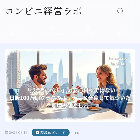
コンビニ経営ラボ
Follow Me
MENU
プロフィール
お問い合わせ
プライバシーポリシ
ホーム
ー
経営の基本
売上アップ
人材育成
店舗運営
現場エピソード
プロフィール
2026.06.13
現場エピソード
PR
プライバシーポリシー（個人情報保護方針）