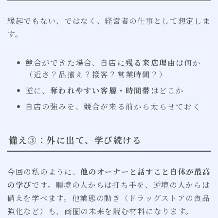
縁起でもない、ではなく、経営者の仕事として想定しま
す。
競合ができた場合、自店に
残る来店理由
は何か
（近さ？品揃え？接客？営業時間？）
逆に、
奪われやすい客層・時間帯
はどこか
自店の強みを、競合が来る前から太らせておく
備え③：外に出て、学び続ける
今回の私のように、
他のオーナーと話すこと自体が最高
の学び
です。順境の人からは打ち手を、逆境の人からは
備えを学べます。他業態の動き（ドラッグストアの食品
強化など）も、商圏の未来を読む材料になります。