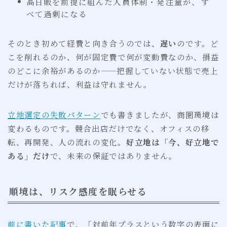
高日販を前提に組んだ人員体制・発注量が、す
べて過剰になる
そのとき初めて経費と向き合うのでは、
遅い
のです。ど
こを削れるのか、何が固定費で何が変動費なのか、損益
のどこに余裕があるのか——把握していない状態で売上
だけが落ちれば、利益は守れません。
立地選定の失敗パターン
でも書きましたが、商圏環境は
変わるものです。競合出店だけでなく、オフィスの移
転、再開発、人の流れの変化。
好立地は「今、好立地で
ある」だけ
で、未来の保証ではありません。
順境は、リスク感度を眠らせる
前に書いた記事
で、「対前年プラスという数字の表面に