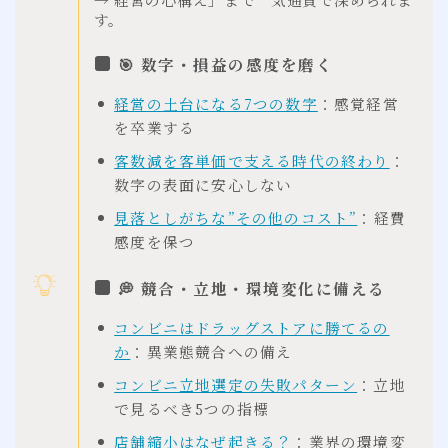
す。
🎯 数字・損益の感度を磨く
経営の土台になる7つの数字
：感覚経営
を卒業する
客数減を客単価で支える時代の終わり
：
数字の表面に安心しない
見落としがちな”その他のコスト”
：経費
感度を保つ
💭 競合・立地・環境変化に備える
コンビニはドラッグストアに勝てるの
か
：異業態競合への備え
コンビニ立地選定の失敗パターン
：立地
で見るべき5つの指標
店舗縮小はなぜ起きる？
：業界の環境変