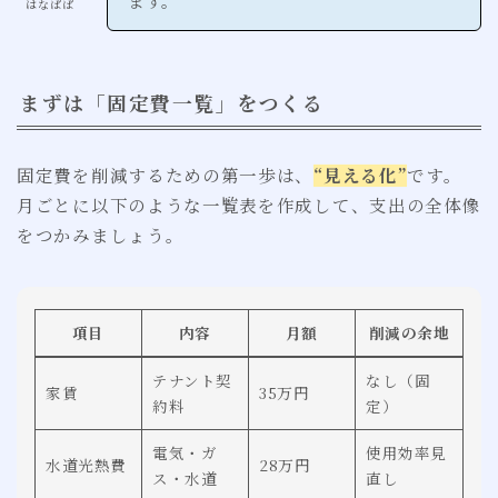
ます。
はなぱぱ
まずは「固定費一覧」をつくる
固定費を削減するための第一歩は、
“見える化”
です。
月ごとに以下のような一覧表を作成して、支出の全体像
をつかみましょう。
項目
内容
月額
削減の余地
テナント契
なし（固
家賃
35万円
約料
定）
電気・ガ
使用効率見
水道光熱費
28万円
ス・水道
直し