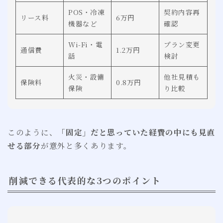
POS・冷凍
契約内容再
リース料
6万円
機器など
確認
Wi-Fi・電
プラン変更
通信費
1.2万円
話
検討
火災・設備
他社見積も
保険料
0.8万円
保険
り比較
このように、
「固定」だと思っていた経費の中にも見直
せる部分
が意外と多くあります。
削減できる代表的な3つのポイント