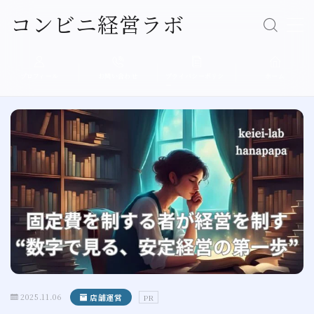
コンビニ経営ラボ
Follow Me
MENU
プロフィール
お問い合わせ
プライバシーポリシ
ホーム
ー
経営の基本
売上アップ
人材育成
店舗運営
現場エピソード
プロフィール
2025.11.06
店舗運営
PR
プライバシーポリシー（個人情報保護方針）