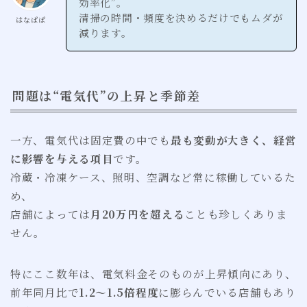
効率化”。
清掃の時間・頻度を決めるだけでもムダが
はなぱぱ
減ります。
問題は“電気代”の上昇と季節差
一方、電気代は固定費の中でも
最も変動が大きく、経営
に影響を与える項目
です。
冷蔵・冷凍ケース、照明、空調など常に稼働しているた
め、
店舗によっては
月20万円を超える
ことも珍しくありま
せん。
特にここ数年は、電気料金そのものが上昇傾向にあり、
前年同月比で
1.2〜1.5倍程度
に膨らんでいる店舗もあり