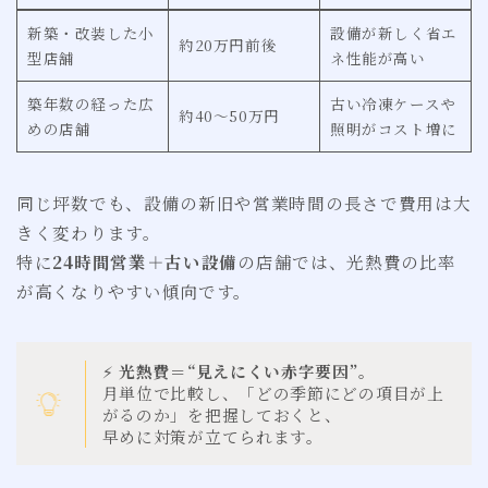
新築・改装した小
設備が新しく省エ
約20万円前後
型店舗
ネ性能が高い
築年数の経った広
古い冷凍ケースや
約40〜50万円
めの店舗
照明がコスト増に
同じ坪数でも、設備の新旧や営業時間の長さで費用は大
きく変わります。
特に
24時間営業＋古い設備
の店舗では、光熱費の比率
が高くなりやすい傾向です。
⚡
光熱費＝“見えにくい赤字要因”。
月単位で比較し、「どの季節にどの項目が上
がるのか」を把握しておくと、
早めに対策が立てられます。