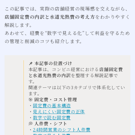
この記事では、実際の店舗経営の現場感を交えながら、
店舗固定費の内訳と水道光熱費の考え方
をわかりやすく
解説します。
あわせて、経費を“数字で見える化”して利益を守るため
の管理と削減のコツも紹介します。
📌 本記事の位置づけ
本記事は、コンビニ経営における
店舗固定費
と水道光熱費の内訳
を整理する解説記事で
す。
関連テーマは以下の3カテゴリで体系化してい
ます。
🎯
固定費・コスト管理
・
固定費の基本構造
・
見えにくい固定費の正体
・
数字で読む固定費
💭
人件費・シフト
・
24時間営業のシフト人件費