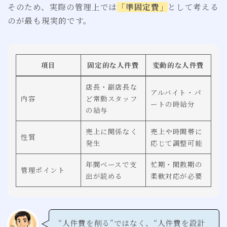
そのため、実際の管理上では
「準固定費」
として考える
のが最も現実的です。
項目
固定的な人件費
変動的な人件費
店長・副店長な
アルバイト・パ
内容
ど常勤スタッフ
ートの時給分
の給与
売上に関係なく
売上や時間帯に
性質
発生
応じて調整可能
年間ベースで支
忙期・閑散期の
管理ポイント
出が読める
柔軟対応が必要
“人件費を削る”ではなく、“人件費を設計