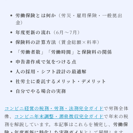
労働保険とは何か
（労災・雇用保険・一般拠出
金）
年度更新の流れ
（6月〜7月）
保険料の計算方法
（賃金総額×料率）
「労働者数」「労働時間」と保険料の関係
申告書作成で気をつける点
人の採用・シフト設計の最適解
社労士に委託するメリット・デメリット
自分でやる場合の実務
コンビニ経営の税務・労務・法務完全ガイド
で労務全体
像、
コンビニ年末調整・源泉徴収完全ガイド
で年末の税
務を解説しています。本記事はこれらを補完し、
労働保
険・年度更新に特化した実務ガイド
として展開します。