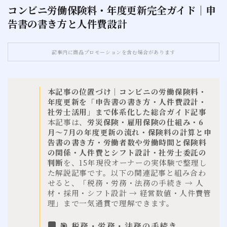
コンビニ労働保険料・年度更新完全ガイド｜申
告書の書き方と人件費設計
お問い合わせ
サイトマップ
記事内に商品プロモーションを含む場合があります
本記事の位置づけ｜コンビニの労働保険料・
年度更新を「申告書の書き方・人件費設計・
社労士活用」まで体系化した総合ガイド記事
本記事は、
労災保険・雇用保険の仕組み・6
月〜7月の年度更新の流れ・保険料の計算と申
告書の書き方・労働者数や労働時間と保険料
の関係・人件費とシフト設計・社労士委託の
判断
を、15年現役オーナーの実体験で整理し
た解説記事です。以下の関連記事と組み合わ
せると、「税務・労務・法務の手続き → 人
材・採用・シフト設計 → 経営数値・人件費管
理」まで一気通貫で理解できます。
🎯 税務・労務・法務の手続き