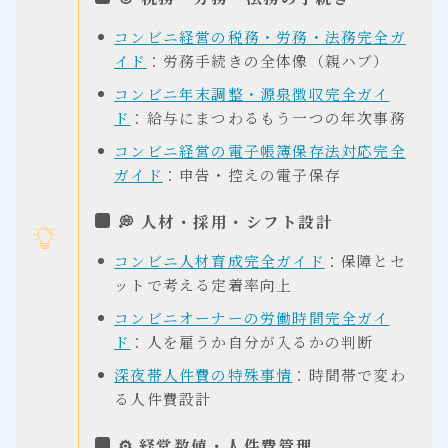
コンビニ経営の税務・労務・法務完全ガ
イド
：労務手続きの全体像（親ハブ）
コンビニ年末調整・源泉徴収完全ガイ
ド
：給与にまつわるもう一つの年次事務
コンビニ経営の電子帳簿保存法対応完全
ガイド
：申告・控えの電子保存
💭 人材・採用・シフト設計
コンビニ人材育成完全ガイド
：保障とセ
ットで考える定着率向上
コンビニオーナーの労働時間完全ガイ
ド
：人を雇うか自分が入るかの判断
深夜帯人件費の特殊事情
：時間帯で変わ
る人件費設計
⚙ 経営数値・人件費管理