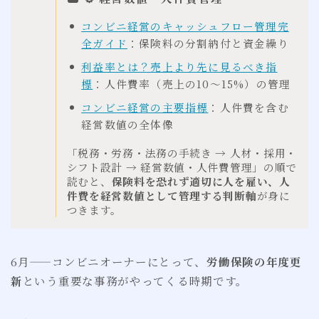
コンビニ経営のキャッシュフロー管理完
全ガイド
：保険料の分割納付と資金繰り
利益率とは？売上より先に見るべき指
標
：人件費率（売上の10〜15%）の管理
コンビニ経営の主要指標
：人件費を含む
経営数値の全体像
「税務・労務・法務の手続き → 人材・採用・
シフト設計 → 経営数値・人件費管理」の順で
読むと、
保険料を恐れず適切に人を雇い、人
件費を経営数値として管理する判断軸
が身に
つきます。
6月——コンビニオーナーにとって、
労働保険の年度更
新
という重要な事務がやってくる時期です。