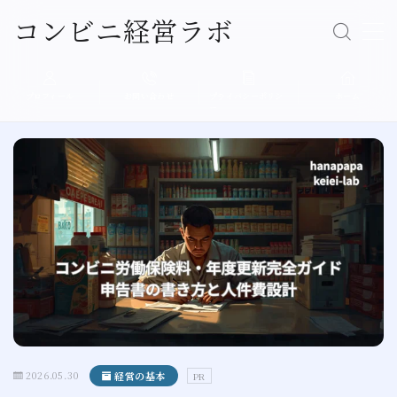
コンビニ経営ラボ
Follow Me
MENU
プロフィール
お問い合わせ
プライバシーポリシ
ホーム
ー
経営の基本
売上アップ
人材育成
店舗運営
現場エピソード
プロフィール
2026.05.30
経営の基本
PR
プライバシーポリシー（個人情報保護方針）