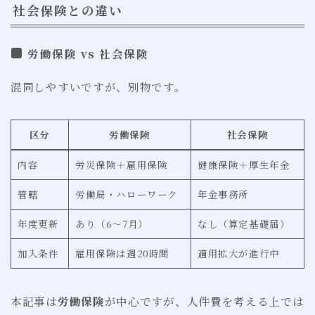
社会保険との違い
労働保険 vs 社会保険
混同しやすいですが、別物です。
区分
労働保険
社会保険
内容
労災保険＋雇用保険
健康保険＋厚生年金
管轄
労働局・ハローワーク
年金事務所
年度更新
あり（6〜7月）
なし（算定基礎届）
加入条件
雇用保険は週20時間
適用拡大が進行中
本記事は
労働保険
が中心ですが、人件費を考える上では