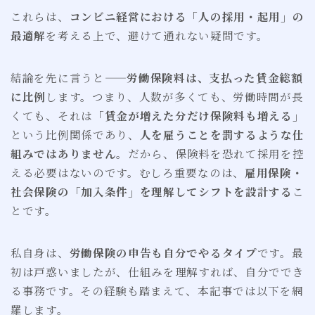
これらは、
コンビニ経営における「人の採用・起用」の
最適解
を考える上で、避けて通れない疑問です。
結論を先に言うと——
労働保険料は、支払った賃金総額
に比例
します。つまり、人数が多くても、労働時間が長
くても、それは
「賃金が増えた分だけ保険料も増える」
という比例関係であり、
人を雇うことを罰するような仕
組みではありません
。だから、保険料を恐れて採用を控
える必要はないのです。むしろ重要なのは、
雇用保険・
社会保険の「加入条件」を理解してシフトを設計する
こ
とです。
私自身は、
労働保険の申告も自分でやるタイプ
です。最
初は戸惑いましたが、仕組みを理解すれば、自分ででき
る事務です。その経験も踏まえて、本記事では以下を網
羅します。