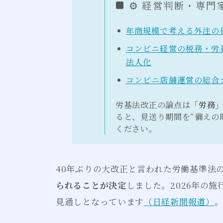
⚙ 経営判断・専門
年商規模で考える外注の
コンビニ経営の税務・労
法人化
コンビニ店舗運営の総合
労基法改正の論点は
「労務」
ると、見送り期間を“備えの
ください。
40年ぶりの大改正と言われた労働基準法
られることが決定
しました。2026年の施
見通しとなっています
（日経新聞報道）