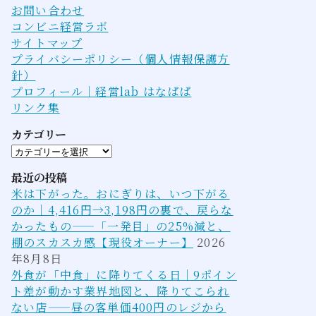
お問い合わせ
コンビニ経営ラボ
サイトマップ
プライバシーポリシー（個人情報保護方
針）
プロフィール｜経営lab はなぱぱ
リンク集
カテゴリー
カ
テ
最近の投稿
ゴ
米は下がった。おにぎりは、いつ下がる
リ
のか｜4,416円→3,198円の裏で、戻らな
ー
かったもの——「一発目」の25%減と、
棚のスカスカ感【現役オーナー】
2026
年8月8日
外食が「中食」に降りてくる日｜9ポイン
ト差が動かす業界地図と、降りてこられ
ない店——昼の客単価400円のレジから