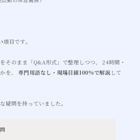
翌出勤の休息義務）
い
項目です。
そのまま「Q&A形式」で整理しつつ、 24時間・
のかを、
専門用語なし・現場目線100%で解説
して
んな疑問を持っていました。
疑問