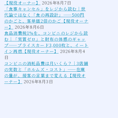
【現役オーナー】
2026年8月7日
「食事キャンセル」をレジから読む｜世
代論ではなく「食の再設計」——500円
のかごと、客単価2倍のかご【現役オーナ
ー】
2026年8月6日
食品消費税1%を、コンビニのレジから読
む｜「実質ゼロ」と財布の体感のギャッ
プ——プライスカード3,000枚と、イート
イン再燃【現役オーナー】
2026年8月4
日
コンビニの消耗品費は月いくら？｜3店舗
の実数と「ホルムズ・コスト」——在庫
の量が、接客の言葉まで変える【現役オ
ーナー】
2026年8月3日