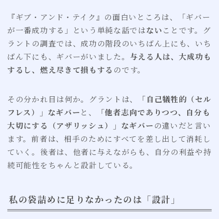
『ギブ・アンド・テイク』の面白いところは、「ギバー
が一番成功する」という単純な話では
ない
ことです。グ
ラントの調査では、成功の階段のいちばん上にも、いち
ばん下にも、ギバーがいました。
与える人は、大成功も
するし、燃え尽きて損もする
のです。
その分かれ目は何か。グラントは、
「自己犠牲的（セル
フレス）」なギバー
と、
「他者志向でありつつ、自分も
大切にする（アザリッシュ）」なギバー
の違いだと言い
ます。前者は、相手のためにすべてを差し出して消耗し
ていく。後者は、他者に与えながらも、自分の利益や持
続可能性をちゃんと設計している。
私の袋詰めに足りなかったのは「設計」