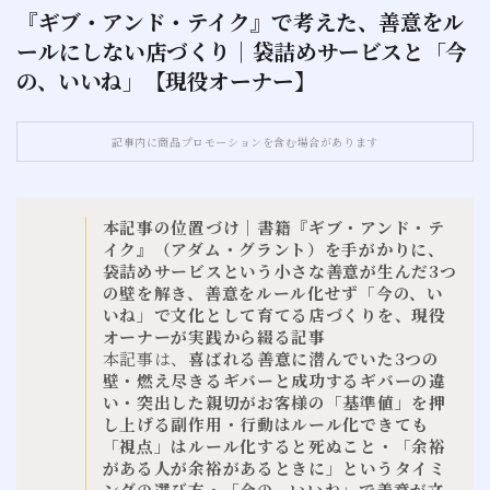
『ギブ・アンド・テイク』で考えた、善意をル
ールにしない店づくり｜袋詰めサービスと「今
お問い合わせ
の、いいね」【現役オーナー】
サイトマップ
記事内に商品プロモーションを含む場合があります
本記事の位置づけ｜書籍『ギブ・アンド・テ
イク』（アダム・グラント）を手がかりに、
袋詰めサービスという小さな善意が生んだ3つ
の壁を解き、善意をルール化せず「今の、い
いね」で文化として育てる店づくりを、現役
オーナーが実践から綴る記事
本記事は、
喜ばれる善意に潜んでいた3つの
壁・燃え尽きるギバーと成功するギバーの違
い・突出した親切がお客様の「基準値」を押
し上げる副作用・行動はルール化できても
「視点」はルール化すると死ぬこと・「余裕
がある人が余裕があるときに」というタイミ
ングの選び方・「今の、いいね」で善意が文