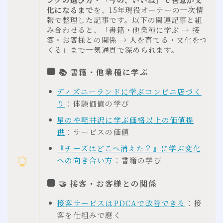
化になるまで
を、15年現役オーナーの一次情
報で整理した記事です。以下の関連記事と組
み合わせると、「書籍・他業種に学ぶ → 接
客・お客様との関係 → 人を育てる・文化をつ
くる」まで一気通貫で深められます。
📚 書籍・他業種に学ぶ
ディズニーランドに学ぶコンビニ店づく
り
：体験価値の学び
星のや軽井沢に学ぶ価格以上の価値提
供
：サービスの価値
『チーズはどこへ消えた？』に学ぶ変化
への向き合い方
：書籍の学び
🤝 接客・お客様との関係
接客サービスはPDCAで改善できる
：接
客を仕組みで磨く