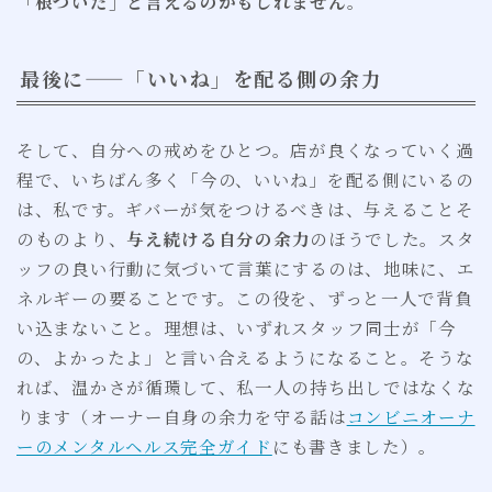
「根づいた」と言えるのかもしれません
。
最後に——「いいね」を配る側の余力
そして、自分への戒めをひとつ。店が良くなっていく過
程で、いちばん多く「今の、いいね」を配る側にいるの
は、私です。ギバーが気をつけるべきは、与えることそ
のものより、
与え続ける自分の余力
のほうでした。スタ
ッフの良い行動に気づいて言葉にするのは、地味に、エ
ネルギーの要ることです。この役を、ずっと一人で背負
い込まないこと。理想は、いずれスタッフ同士が「今
の、よかったよ」と言い合えるようになること。そうな
れば、温かさが循環して、私一人の持ち出しではなくな
ります（オーナー自身の余力を守る話は
コンビニオーナ
ーのメンタルヘルス完全ガイド
にも書きました）。