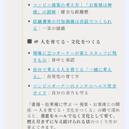
コンビニ接客の考え方｜「お客様は神
様」の誤解
：健全な距離感
店舗運営の付加価値は会話でつくられ
る
：一言の価値
🌱 人を育てる・文化をつくる
現場に立つオーナーが客とスタッフに残
すもの
：背中と承認
自分で考える人を育てる「一緒に考え
る」
：自発性の育て方
コンビニオーナーのメンタルヘルス完全
ガイド
：自分の余力も守る
「書籍・他業種に学ぶ → 接客・お客様との関
係 → 人を育てる・文化をつくる」の順で深め
ると、
善意をルールでなく文化として育て、
燃え尽きずに与え続けられる店
のつくり方が
見えてきます。