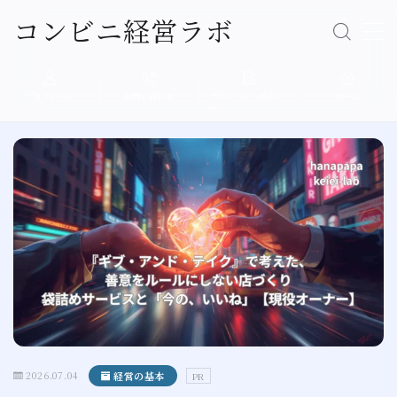
コンビニ経営ラボ
Follow Me
MENU
プロフィール
お問い合わせ
プライバシーポリシ
ホーム
ー
経営の基本
売上アップ
人材育成
店舗運営
現場エピソード
プロフィール
2026.07.04
経営の基本
PR
プライバシーポリシー（個人情報保護方針）