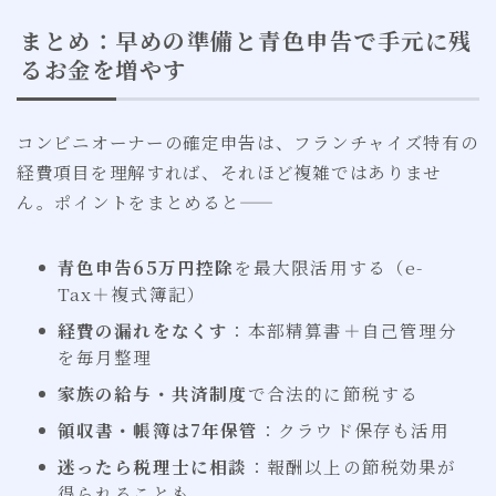
まとめ：早めの準備と青色申告で手元に残
るお金を増やす
コンビニオーナーの確定申告は、フランチャイズ特有の
経費項目を理解すれば、それほど複雑ではありませ
ん。ポイントをまとめると——
青色申告65万円控除
を最大限活用する（e-
Tax＋複式簿記）
経費の漏れをなくす
：本部精算書＋自己管理分
を毎月整理
家族の給与・共済制度
で合法的に節税する
領収書・帳簿は7年保管
：クラウド保存も活用
迷ったら税理士に相談
：報酬以上の節税効果が
得られることも