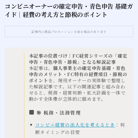
コンビニオーナーの確定申告・青色申告 基礎ガ
イド｜経費の考え方と節税のポイント
お問い合わせ
サイトマップ
記事内に商品プロモーションを含む場合があります
本記事の位置づけ｜FC経営シリーズの「確定
申告・青色申告・節税」となる解説記事
本記事は、
個人事業主の確定申告基礎・青色
申告のメリット・FC特有の経費項目・節税の
ポイント
を、現役オーナーの実体験で整理し
た解説記事です。以下の関連記事と組み合わ
せると、税務・経営判断・拡大計画を一体で
動かす全体像が立体的に掴めます。
🎯 税務・法務管理
コンビニ経営の法人化を考えるとき
：判
断タイミングの目安