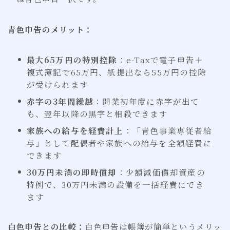
青色申告のメリット：
最大65万円の特別控除
：e-Taxで電子申告＋
複式簿記で65万円、紙提出なら55万円の控除
が受けられます
赤字の3年間繰越
：開業初年度に赤字が出て
も、翌年以降の黒字と相殺できます
家族への給与を経費計上
：「青色事業専従者給
与」として配偶者や家族への給与を全額経費に
できます
30万円未満の即時償却
：少額減価償却資産の
特例で、30万円未満の設備を一括経費にでき
ます
白色申告との比較：
白色申告は帳簿が簡単というメリッ