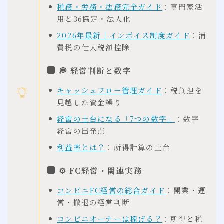
税務・労務・法務完全ガイド
：専門家活
用と36協定・法人化
2026年最新｜インボイス制度ガイド
：消
費税の仕入税額控除
💭 経営判断と数字
キャッシュフロー管理ガイド
：税負担を
見越した資金繰り
経営の土台になる「7つの数字」
：数字
経営の出発点
利益率とは？
：所得計算の土台
⚙ FC経営・関連実務
コンビニFC経営の総合ガイド
：開業・運
営・撤退の経営判断
コンビニオーナーは稼げる？
：所得と税