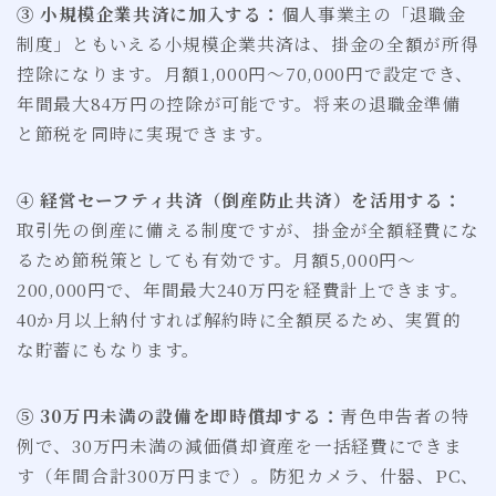
③ 小規模企業共済に加入する：
個人事業主の「退職金
制度」ともいえる小規模企業共済は、掛金の全額が所得
控除になります。月額1,000円〜70,000円で設定でき、
年間最大84万円の控除が可能です。将来の退職金準備
と節税を同時に実現できます。
④ 経営セーフティ共済（倒産防止共済）を活用する：
取引先の倒産に備える制度ですが、掛金が全額経費にな
るため節税策としても有効です。月額5,000円〜
200,000円で、年間最大240万円を経費計上できます。
40か月以上納付すれば解約時に全額戻るため、実質的
な貯蓄にもなります。
⑤ 30万円未満の設備を即時償却する：
青色申告者の特
例で、30万円未満の減価償却資産を一括経費にできま
す（年間合計300万円まで）。防犯カメラ、什器、PC、