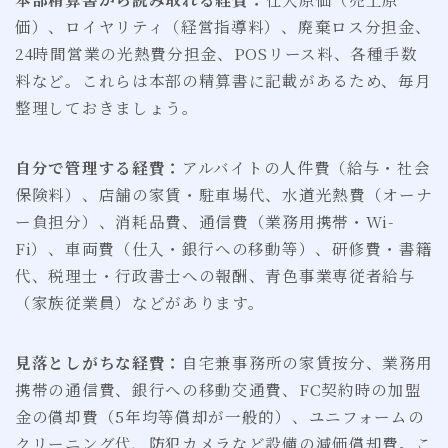
価）、ロイヤリティ（経営指導料）、廃棄ロス分担金、
24時間営業の光熱費分担金、POSリース料、各種手数
料など。これらは本部の精算書に記載があるため、毎月
整理しておきましょう。
自分で管理する経費：
アルバイトの人件費（給与・社会
保険料）、店舗の家賃・駐車場代、水道光熱費（オーナ
ー負担分）、消耗品費、通信費（業務用携帯・Wi-
Fi）、車両費（仕入・銀行への移動等）、研修費・書籍
代、税理士・行政書士への報酬、青色事業専従者給与
（家族従業員）などがあります。
見落としがちな経費：
自宅兼事務所の家賃按分、業務用
携帯の通信費、銀行への移動交通費、FC契約時の加盟
金の償却費（5年均等償却が一般的）、ユニフォームの
クリーニング代、防犯カメラなど設備の減価償却費。こ