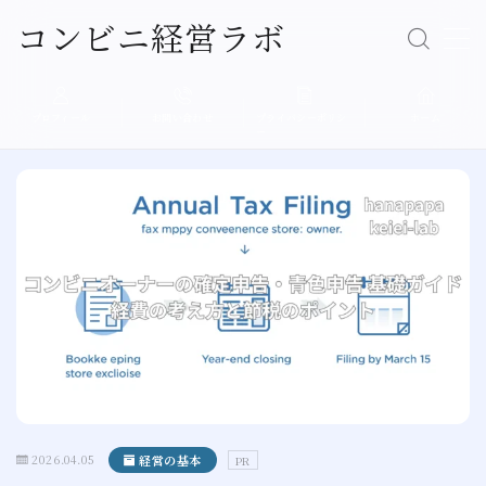
コンビニ経営ラボ
Follow Me
MENU
プロフィール
お問い合わせ
プライバシーポリシ
ホーム
ー
経営の基本
売上アップ
人材育成
店舗運営
現場エピソード
プロフィール
2026.04.05
経営の基本
PR
プライバシーポリシー（個人情報保護方針）