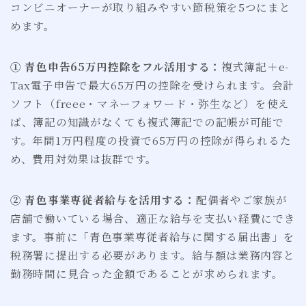
コンビニオーナーが取り組みやすい節税策を5つにまと
めます。
① 青色申告65万円控除をフル活用する：
複式簿記＋e-
Tax電子申告で最大65万円の控除を受けられます。会計
ソフト（freee・マネーフォワード・弥生など）を使え
ば、簿記の知識がなくても複式簿記での記帳が可能で
す。年間1万円程度の投資で65万円の控除が得られるた
め、費用対効果は抜群です。
② 青色事業専従者給与を活用する：
配偶者やご家族が
店舗で働いている場合、適正な給与を支払い経費にでき
ます。事前に「青色事業専従者給与に関する届出書」を
税務署に提出する必要があります。給与額は業務内容と
勤務時間に見合った金額であることが求められます。