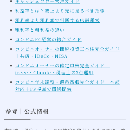
キャッシュフロー管理ガイド
利益率とは？売上より先に見るべき指標
粗利率より粗利額で判断する店舗運営
粗利率と粗利益の違い
コンビニFC経営の総合ガイド
コンビニオーナーの節税投資三本柱完全ガイド
｜共済・iDeCo・NISA
コンビニオーナーの確定申告完全ガイド｜
freee・Claude・税理士の3点運用
コンビニ年末調整・源泉徴収完全ガイド｜本部
対応＋FP視点で価値提供
参考｜公式情報