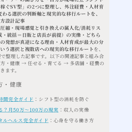
稼ぐSV型」の2つに整理し、外注経費・人材育
変わる選択の判断軸と現実的な移行ルートを、
き方設計記事
圧縮・現場感覚と引き換えの属人化/消耗リス
成・統括＝日販と店長が前提）の実像・どちら
費の発想が真逆になる理由・人材育成が最大の分
という選択と複数店への現実的な移行ルート
を、
報で整理した記事です。以下の関連記事と組み合
・健康 → 任せる・育てる → 多店舗・経費の
できます。
方・健康
時間完全ガイド
：シフト型の消耗を防ぐ
？月50万〜100万の現実
：収入の実像
タルヘルス完全ガイド
：心身を守る働き方