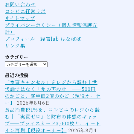
お問い合わせ
コンビニ経営ラボ
サイトマップ
プライバシーポリシー（個人情報保護方
針）
プロフィール｜経営lab はなぱぱ
リンク集
カテゴリー
カ
テ
最近の投稿
ゴ
「食事キャンセル」をレジから読む｜世
リ
代論ではなく「食の再設計」——500円
ー
のかごと、客単価2倍のかご【現役オーナ
ー】
2026年8月6日
食品消費税1%を、コンビニのレジから読
む｜「実質ゼロ」と財布の体感のギャッ
プ——プライスカード3,000枚と、イート
イン再燃【現役オーナー】
2026年8月4