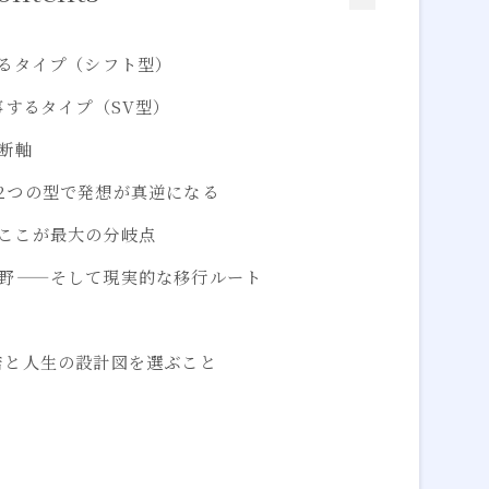
るタイプ（シフト型）
事するタイプ（SV型）
断軸
2つの型で発想が真逆になる
—ここが最大の分岐点
視野——そして現実的な移行ルート
店と人生の設計図を選ぶこと