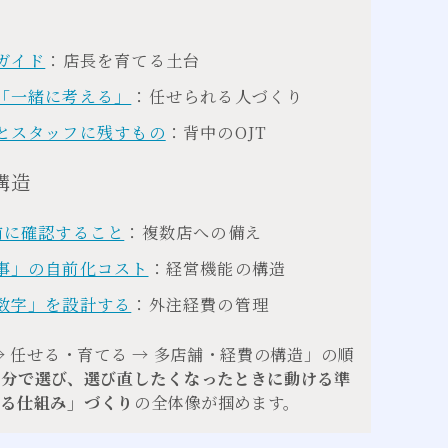
ガイド
：店長を育てる土台
「一緒に考える」
：任せられる人づくり
とスタッフに残すもの
：背中のOJT
構造
前に確認すること
：複数店への備え
事」の自前化コスト
：経営機能の構造
数字」を設計する
：外注経費の管理
 任せる・育てる → 多店舗・経費の構造」の順
自分で選び、選び直したくなったときに動ける準
回る仕組み」づくり
の全体像が掴めます。