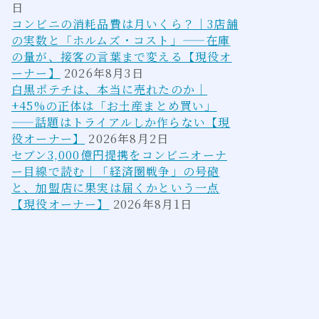
日
コンビニの消耗品費は月いくら？｜3店舗
の実数と「ホルムズ・コスト」——在庫
の量が、接客の言葉まで変える【現役オ
ーナー】
2026年8月3日
白黒ポテチは、本当に売れたのか｜
+45%の正体は「お土産まとめ買い」
——話題はトライアルしか作らない【現
役オーナー】
2026年8月2日
セブン3,000億円提携をコンビニオーナ
ー目線で読む｜「経済圏戦争」の号砲
と、加盟店に果実は届くかという一点
【現役オーナー】
2026年8月1日