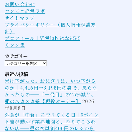
お問い合わせ
コンビニ経営ラボ
サイトマップ
プライバシーポリシー（個人情報保護方
針）
プロフィール｜経営lab はなぱぱ
リンク集
カテゴリー
カ
テ
最近の投稿
ゴ
米は下がった。おにぎりは、いつ下がる
リ
のか｜4,416円→3,198円の裏で、戻らな
ー
かったもの——「一発目」の25%減と、
棚のスカスカ感【現役オーナー】
2026
年8月8日
外食が「中食」に降りてくる日｜9ポイン
ト差が動かす業界地図と、降りてこられ
ない店——昼の客単価400円のレジから