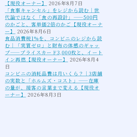
【現役オーナー】
2026年8月7日
「食事キャンセル」をレジから読む｜世
代論ではなく「食の再設計」——500円
のかごと、客単価2倍のかご【現役オーナ
ー】
2026年8月6日
食品消費税1%を、コンビニのレジから読
む｜「実質ゼロ」と財布の体感のギャッ
プ——プライスカード3,000枚と、イート
イン再燃【現役オーナー】
2026年8月4
日
コンビニの消耗品費は月いくら？｜3店舗
の実数と「ホルムズ・コスト」——在庫
の量が、接客の言葉まで変える【現役オ
ーナー】
2026年8月3日