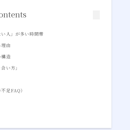
ontents
たい人」が多い時間帯
る理由
い構造
き合い方」
不足FAQ）