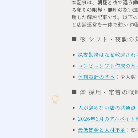
本記事は、
朝昼と夜で違う
ち頼りの限界・無理のない
理した解説記事です。以下
と店舗運営を一体で動かす
🎯 シフト・夜勤の
深夜勤務はなぜ敬遠され
コンビニシフト作成の基
休憩設計の基本
：少人数
💭 採用・定着の戦
人が辞めない店の共通点
2026年3月のアルバイト
最低賃金と人材不足
：県