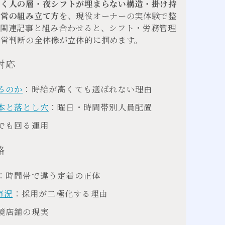
働く人の層・夜シフトが埋まらない構造・掛け持
運営の組み立て方
を、現役オーナーの実体験で整
の関連記事と組み合わせると、シフト・労務管理
経営判断の全体像が立体的に掴めます。
対応
るのか
：時給が高くても選ばれない理由
本と落とし穴
：曜日・時間帯別人員配置
でも回る運用
略
：時間帯で違う定着の正体
市況
：採用が二極化する理由
境店舗の現実