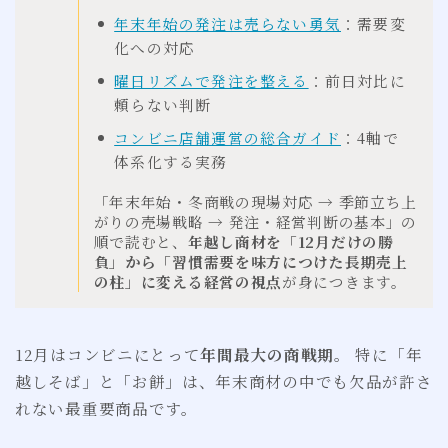
年末年始の発注は売らない勇気
：需要変
化への対応
曜日リズムで発注を整える
：前日対比に
頼らない判断
コンビニ店舗運営の総合ガイド
：4軸で
体系化する実務
「年末年始・冬商戦の現場対応 → 季節立ち上
がりの売場戦略 → 発注・経営判断の基本」の
順で読むと、
年越し商材を「12月だけの勝
負」から「習慣需要を味方につけた長期売上
の柱」に変える経営の視点
が身につきます。
12月はコンビニにとって
年間最大の商戦期
。 特に「年
越しそば」と「お餅」は、年末商材の中でも欠品が許さ
れない最重要商品です。