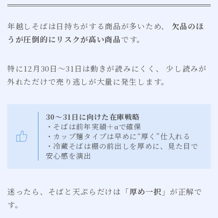
年越しそばは日持ちがする商品が多いため、
欠品のほ
うが圧倒的にリスクが高い商品
です。
特に12月30日〜31日は動きが読みにくく、 少し読みが
外れただけで売り逃しが大量に発生します。
30〜31日に向けた在庫戦略
・そばは前年実績＋αで確保
・カップ麺タイプは早めに“厚く”仕入れる
・冷蔵そばは棚の前出しを厚めに、見た目で
安心感を演出
迷ったら、そばと天ぷらだけは
「厚め一択」
が正解で
す。