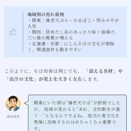
地域別の売れ筋例
・関東：海老天ぷら・かまぼこ・刻みネギが
人気
・関西：昆布だし系のあっさり味＋油揚げ、
三つ葉の需要が増える
・北海道・京都：にしんそばの文化が根強
く、関連食材も動きやすい
このように、そば自体は同じでも、
「添える具材」や
「出汁の文化」が売上を大きく左右
します。
関東にいた頃は“海老天そば”が鉄板でした
が、 地域が変わると“あれ、全然動きが違
う…”となるんですよね。 地元の食文化を
はなぱぱ
売場に反映するのはめちゃくちゃ重要で
す。