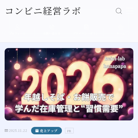
コンビニ経営ラボ
Follow Me
MENU
プロフィール
お問い合わせ
プライバシーポリシ
ホーム
ー
経営の基本
売上アップ
人材育成
店舗運営
現場エピソード
プロフィール
2025.11.22
売上アップ
PR
プライバシーポリシー（個人情報保護方針）