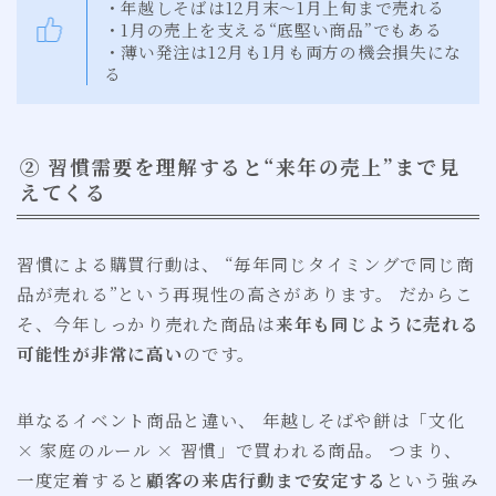
・年越しそばは12月末〜1月上旬まで売れる
・1月の売上を支える“底堅い商品”でもある
・薄い発注は12月も1月も両方の機会損失にな
る
② 習慣需要を理解すると“来年の売上”まで見
えてくる
習慣による購買行動は、 “毎年同じタイミングで同じ商
品が売れる”という再現性の高さがあります。 だからこ
そ、今年しっかり売れた商品は
来年も同じように売れる
可能性が非常に高い
のです。
単なるイベント商品と違い、 年越しそばや餅は「文化
× 家庭のルール × 習慣」で買われる商品。 つまり、
一度定着すると
顧客の来店行動まで安定する
という強み