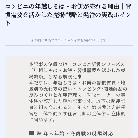
コンビニの年越しそば・お餅が売れる理由｜習
慣需要を活かした売場戦略と発注の実践ポイン
お問い合わせ
ト
サイトマップ
記事内に商品プロモーションを含む場合があります
本記事の位置づけ｜コンビニ経営シリーズの
「年越しそば・お餅・習慣需要を活かした売
場戦略」となる解説記事
本記事は、
年越しそば・お餅の習慣需要・地
域別の売れ方の違い・トッピング/関連商品の
厚みづくりと在庫管理
を、現役オーナーの実
体験で整理した解説記事です。以下の関連記
事と組み合わせると、年末年始商戦と店舗運
営を一体で動かす経営判断の全体像が立体的
に掴めます。
🎯 年末年始・冬商戦の現場対応